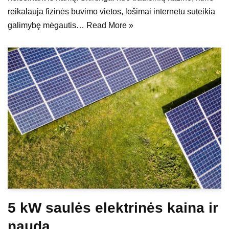
reikalauja fizinės buvimo vietos, lošimai internetu suteikia
galimybę mėgautis…
Read More »
5 kW saulės elektrinės kaina ir
nauda