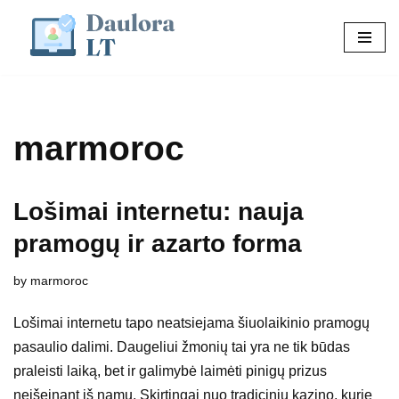
Skip
to
content
marmoroc
Lošimai internetu: nauja
pramogų ir azarto forma
by
marmoroc
Lošimai internetu tapo neatsiejama šiuolaikinio pramogų
pasaulio dalimi. Daugeliui žmonių tai yra ne tik būdas
praleisti laiką, bet ir galimybė laimėti pinigų prizus
neišeinant iš namų. Skirtingai nuo tradicinių kazino, kurie