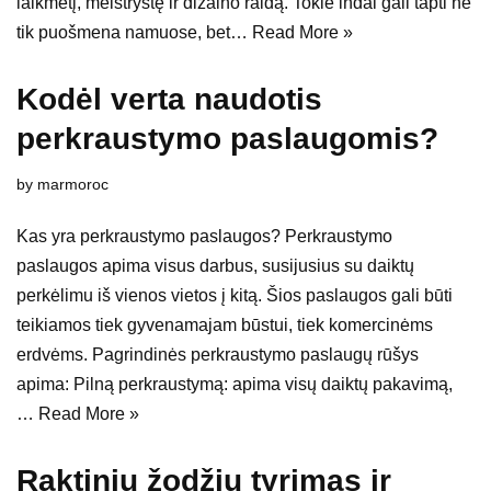
laikmetį, meistrystę ir dizaino raidą. Tokie indai gali tapti ne
tik puošmena namuose, bet…
Read More »
Kodėl verta naudotis
perkraustymo paslaugomis?
by
marmoroc
Kas yra perkraustymo paslaugos? Perkraustymo
paslaugos apima visus darbus, susijusius su daiktų
perkėlimu iš vienos vietos į kitą. Šios paslaugos gali būti
teikiamos tiek gyvenamajam būstui, tiek komercinėms
erdvėms. Pagrindinės perkraustymo paslaugų rūšys
apima: Pilną perkraustymą: apima visų daiktų pakavimą,
…
Read More »
Raktinių žodžių tyrimas ir