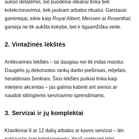
aukso detalėmis, šie puodeliai idealiai tinka tiek
kolekcionavimui, tiek jaukiam arbatos ritualui. Garsiausi
gamintojai, tokie kaip
Royal Albert
,
Meissen
ar
Rosenthal
,
garsėja ne tik aukšta kokybe, bet ir ilgaamžiška verte.
2.
Vintažinės lėkštės
Antikvarinės lėkštės – tai daugiau nei tik indas maistui.
Daugelis jų dekoruotos rankų darbo piešiniais, reljefais,
heraldiniais ženklais. Šios lėkštės puikiai tinka kaip
interjero akcentas – jas galima kabinti ant sienos ar
naudoti stilingiems serviravimo sprendimams.
3.
Servizai ir jų komplektai
Klasikiniai 6 ar 12 dalių arbatos ar kavos servizai – itin
paklausūs tarp kolekcionierių. Ypač vertinami pilni