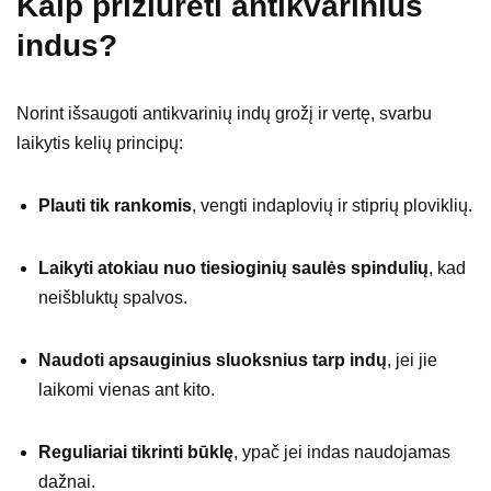
Kaip prižiūrėti antikvarinius
indus?
Norint išsaugoti antikvarinių indų grožį ir vertę, svarbu
laikytis kelių principų:
Plauti tik rankomis
, vengti indaplovių ir stiprių ploviklių.
Laikyti atokiau nuo tiesioginių saulės spindulių
, kad
neišbluktų spalvos.
Naudoti apsauginius sluoksnius tarp indų
, jei jie
laikomi vienas ant kito.
Reguliariai tikrinti būklę
, ypač jei indas naudojamas
dažnai.