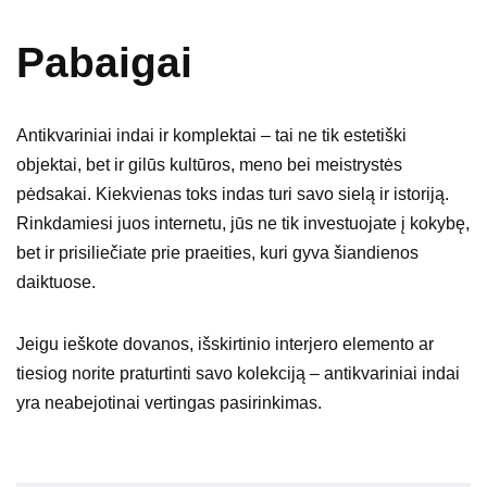
Pabaigai
Antikvariniai indai ir komplektai – tai ne tik estetiški
objektai, bet ir gilūs kultūros, meno bei meistrystės
pėdsakai. Kiekvienas toks indas turi savo sielą ir istoriją.
Rinkdamiesi juos internetu, jūs ne tik investuojate į kokybę,
bet ir prisiliečiate prie praeities, kuri gyva šiandienos
daiktuose.
Jeigu ieškote dovanos, išskirtinio interjero elemento ar
tiesiog norite praturtinti savo kolekciją – antikvariniai indai
yra neabejotinai vertingas pasirinkimas.