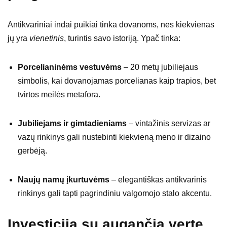
Antikvariniai indai puikiai tinka dovanoms, nes kiekvienas
jų yra
vienetinis
, turintis savo istoriją. Ypač tinka:
Porcelianinėms vestuvėms
– 20 metų jubiliejaus
simbolis, kai dovanojamas porcelianas kaip trapios, bet
tvirtos meilės metafora.
Jubiliejams ir gimtadieniams
– vintažinis servizas ar
vazų rinkinys gali nustebinti kiekvieną meno ir dizaino
gerbėją.
Naujų namų įkurtuvėms
– elegantiškas antikvarinis
rinkinys gali tapti pagrindiniu valgomojo stalo akcentu.
Investicija su augančia verte