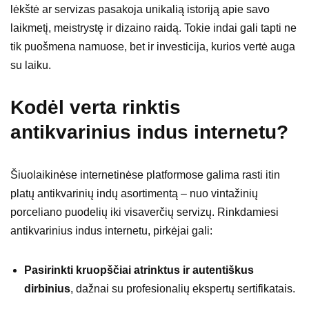
lėkštė ar servizas pasakoja unikalią istoriją apie savo
laikmetį, meistrystę ir dizaino raidą. Tokie indai gali tapti ne
tik puošmena namuose, bet ir investicija, kurios vertė auga
su laiku.
Kodėl verta rinktis
antikvarinius indus internetu?
Šiuolaikinėse internetinėse platformose galima rasti itin
platų antikvarinių indų asortimentą – nuo vintažinių
porceliano puodelių iki visaverčių servizų. Rinkdamiesi
antikvarinius indus internetu, pirkėjai gali:
Pasirinkti kruopščiai atrinktus ir autentiškus
dirbinius
, dažnai su profesionalių ekspertų sertifikatais.