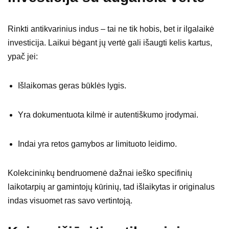
Rinkti antikvarinius indus – tai ne tik hobis, bet ir ilgalaikė
investicija. Laikui bėgant jų vertė gali išaugti kelis kartus,
ypač jei:
Išlaikomas geras būklės lygis.
Yra dokumentuota kilmė ir autentiškumo įrodymai.
Indai yra retos gamybos ar limituoto leidimo.
Kolekcininkų bendruomenė dažnai ieško specifinių
laikotarpių ar gamintojų kūrinių, tad išlaikytas ir originalus
indas visuomet ras savo vertintoją.