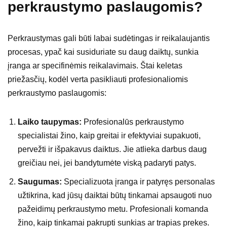
perkraustymo paslaugomis?
Perkraustymas gali būti labai sudėtingas ir reikalaujantis
procesas, ypač kai susiduriate su daug daiktų, sunkia
įranga ar specifinėmis reikalavimais. Štai keletas
priežasčių, kodėl verta pasikliauti profesionaliomis
perkraustymo paslaugomis:
Laiko taupymas:
Profesionalūs perkraustymo
specialistai žino, kaip greitai ir efektyviai supakuoti,
pervežti ir išpakavus daiktus. Jie atlieka darbus daug
greičiau nei, jei bandytumėte viską padaryti patys.
Saugumas:
Specializuota įranga ir patyręs personalas
užtikrina, kad jūsų daiktai būtų tinkamai apsaugoti nuo
pažeidimų perkraustymo metu. Profesionali komanda
žino, kaip tinkamai pakrupti sunkias ar trapias prekes.