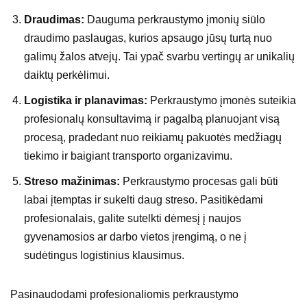
Draudimas:
Dauguma perkraustymo įmonių siūlo
draudimo paslaugas, kurios apsaugo jūsų turtą nuo
galimų žalos atvejų. Tai ypač svarbu vertingų ar unikalių
daiktų perkėlimui.
Logistika ir planavimas:
Perkraustymo įmonės suteikia
profesionalų konsultavimą ir pagalbą planuojant visą
procesą, pradedant nuo reikiamų pakuotės medžiagų
tiekimo ir baigiant transporto organizavimu.
Streso mažinimas:
Perkraustymo procesas gali būti
labai įtemptas ir sukelti daug streso. Pasitikėdami
profesionalais, galite sutelkti dėmesį į naujos
gyvenamosios ar darbo vietos įrengimą, o ne į
sudėtingus logistinius klausimus.
Pasinaudodami profesionaliomis perkraustymo