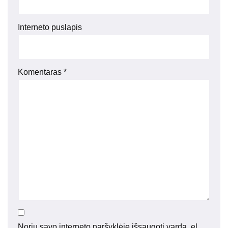
Interneto puslapis
Komentaras
*
Noriu savo interneto naršyklėje išsaugoti vardą, el.