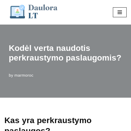
Skip
to
content
Kodėl verta naudotis
perkraustymo paslaugomis?
by
marmoroc
Kas yra perkraustymo
paslaugos?