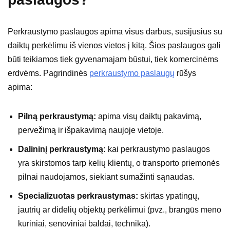
Perkraustymo paslaugos apima visus darbus, susijusius su
daiktų perkėlimu iš vienos vietos į kitą. Šios paslaugos gali
būti teikiamos tiek gyvenamajam būstui, tiek komercinėms
erdvėms. Pagrindinės
perkraustymo paslaugų
rūšys
apima:
Pilną perkraustymą:
apima visų daiktų pakavimą,
pervežimą ir išpakavimą naujoje vietoje.
Dalininį perkraustymą:
kai perkraustymo paslaugos
yra skirstomos tarp kelių klientų, o transporto priemonės
pilnai naudojamos, siekiant sumažinti sąnaudas.
Specializuotas perkraustymas:
skirtas ypatingų,
jautrių ar didelių objektų perkėlimui (pvz., brangūs meno
kūriniai, senoviniai baldai, technika).