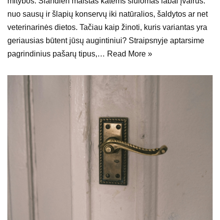
mitybos. Šiandien maistas katems siūlomas labai įvairus:
nuo sausų ir šlapių konservų iki natūralios, šaldytos ar net
veterinarinės dietos. Tačiau kaip žinoti, kuris variantas yra
geriausias būtent jūsų augintiniui? Straipsnyje aptarsime
pagrindinius pašarų tipus,…
Read More »