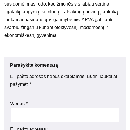
susidomėjimas rodo, kad žmonės vis labiau vertina
ilgalaikį taupymą, komfortą ir atsakingą požiūrį į aplinką.
Tinkamai pasinaudojus galimybėmis, APVA gali tapti
svarbiu žingsniu kuriant efektyvesnį, modernesnį ir
ekonomiškesnį gyvenimą.
Parašykite komentarą
El. pašto adresas nebus skelbiamas.
Būtini laukeliai
pažymėti
*
Vardas
*
El. pašto adresas
*