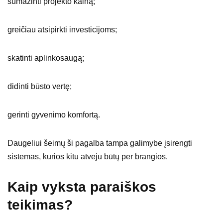
sumažinti projekto kainą;
greičiau atsipirkti investicijoms;
skatinti aplinkosaugą;
didinti būsto vertę;
gerinti gyvenimo komfortą.
Daugeliui šeimų ši pagalba tampa galimybe įsirengti
sistemas, kurios kitu atveju būtų per brangios.
Kaip vyksta paraiškos
teikimas?