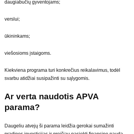
daugiabučių gyventojams;
verslui;
ūkininkams;
viešosioms įstaigoms.
Kiekviena programa turi konkrečius reikalavimus, todėl
svarbu atidžiai susipažinti su sąlygomis.
Ar verta naudotis APVA
parama?
Daugeliu atvejų ši parama leidžia gerokai sumažinti
pradines investicijas ir greičiau pasiekti finansinę naudą.