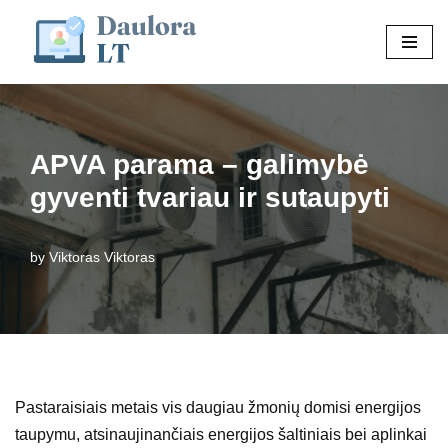
Skip
to
content
APVA parama – galimybė
gyventi tvariau ir sutaupyti
by
Viktoras Viktoras
Pastaraisiais metais vis daugiau žmonių domisi energijos
taupymu, atsinaujinančiais energijos šaltiniais bei aplinkai