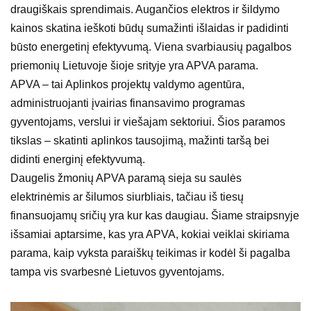
draugiškais sprendimais. Augančios elektros ir šildymo
kainos skatina ieškoti būdų sumažinti išlaidas ir padidinti
būsto energetinį efektyvumą. Viena svarbiausių pagalbos
priemonių Lietuvoje šioje srityje yra APVA parama.
APVA – tai Aplinkos projektų valdymo agentūra,
administruojanti įvairias finansavimo programas
gyventojams, verslui ir viešajam sektoriui. Šios paramos
tikslas – skatinti aplinkos tausojimą, mažinti taršą bei
didinti energinį efektyvumą.
Daugelis žmonių APVA paramą sieja su saulės
elektrinėmis ar šilumos siurbliais, tačiau iš tiesų
finansuojamų sričių yra kur kas daugiau. Šiame straipsnyje
išsamiai aptarsime, kas yra APVA, kokiai veiklai skiriama
parama, kaip vyksta paraiškų teikimas ir kodėl ši pagalba
tampa vis svarbesnė Lietuvos gyventojams.