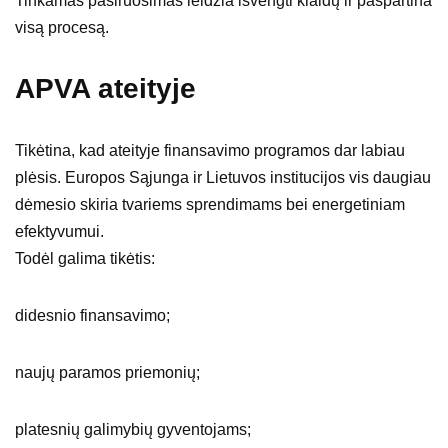
Tinkamas pasiruošimas leidžia išvengti klaidų ir paspartina
visą procesą.
APVA ateityje
Tikėtina, kad ateityje finansavimo programos dar labiau
plėsis. Europos Sąjunga ir Lietuvos institucijos vis daugiau
dėmesio skiria tvariems sprendimams bei energetiniam
efektyvumui.
Todėl galima tikėtis:
didesnio finansavimo;
naujų paramos priemonių;
platesnių galimybių gyventojams;